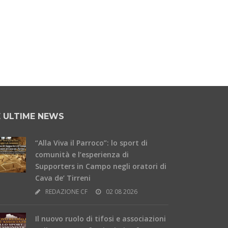
E ULTIME NEWS
“Alla Viva il Parroco”: lo sport di
comunità e l’esperienza di
Supporters in Campo negli oratori di
Cava de’ Tirreni
REDAZIONE CF
02 08 2026
Il nuovo ruolo di tifosi e associazioni