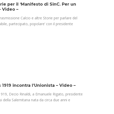
ie per il ‘Manifesto di SinC. Per un
– Video –
asmissione Calcio e altre Storie per parlare del
bile, partecipato, popolare’ con il presidente
s 1919 incontra l’Unionista – Video –
s1919, Decio Rinaldi, a Emanuele Rigato, presidente
si della Salernitana nata da circa due anni e