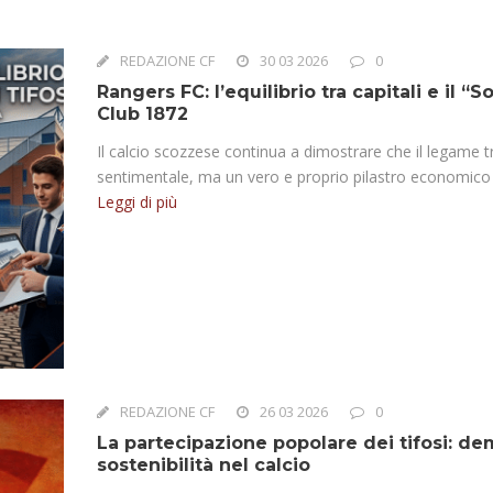
REDAZIONE CF
30 03 2026
0
Rangers FC: l’equilibrio tra capitali e il “
Club 1872
Il calcio scozzese continua a dimostrare che il legame tr
sentimentale, ma un vero e proprio pilastro economico e 
Leggi di più
REDAZIONE CF
26 03 2026
0
La partecipazione popolare dei tifosi: de
sostenibilità nel calcio