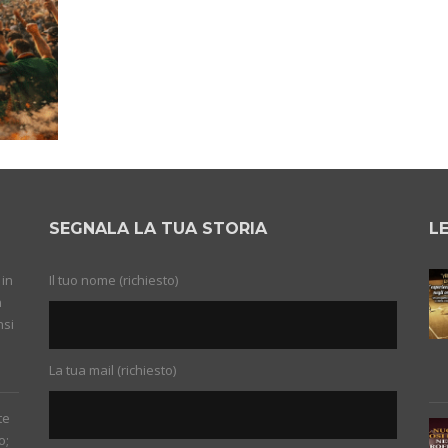
SEGNALA LA TUA STORIA
L
 in
Il tuo nome (richiesto)
n
nsi
La tua mail (richiesto)
te
o;