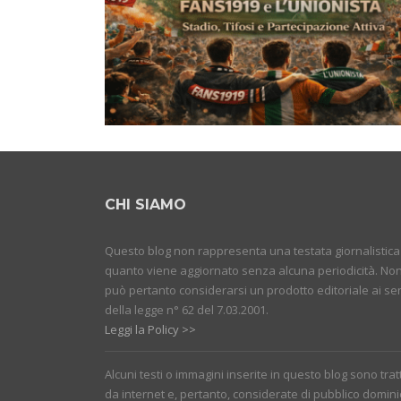
CHI SIAMO
Questo blog non rappresenta una testata giornalistica
quanto viene aggiornato senza alcuna periodicità. No
può pertanto considerarsi un prodotto editoriale ai se
della legge n° 62 del 7.03.2001.
Leggi la Policy >>
Alcuni testi o immagini inserite in questo blog sono trat
da internet e, pertanto, considerate di pubblico domini