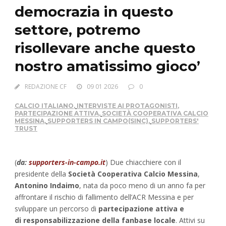
democrazia in questo
settore, potremo
risollevare anche questo
nostro amatissimo gioco’
REDAZIONE CF
09 01 2026
0
CALCIO ITALIANO
,
INTERVISTE AI PROTAGONISTI
,
PARTECIPAZIONE ATTIVA
,
SOCIETÀ COOPERATIVA CALCIO
MESSINA
,
SUPPORTERS IN CAMPO(SINC)
,
SUPPORTERS'
TRUST
(
da:
supporters-in-campo.it
) Due chiacchiere con il
presidente della
Società Cooperativa Calcio Messina
,
Antonino Indaimo
, nata da poco meno di un anno fa per
affrontare il rischio di fallimento dell’ACR Messina e per
sviluppare un percorso di
partecipazione attiva e
di responsabilizzazione della fanbase locale
. Attivi su