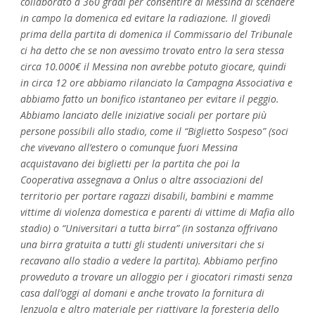
collaborato a 360 gradi per consentire al Messina di scendere
in campo la domenica ed evitare la radiazione. Il giovedì
prima della partita di domenica il Commissario del Tribunale
ci ha detto che se non avessimo trovato entro la sera stessa
circa 10.000€ il Messina non avrebbe potuto giocare, quindi
in circa 12 ore abbiamo rilanciato la Campagna Associativa e
abbiamo fatto un bonifico istantaneo per evitare il peggio.
Abbiamo lanciato delle iniziative sociali per portare più
persone possibili allo stadio, come il “Biglietto Sospeso” (soci
che vivevano all’estero o comunque fuori Messina
acquistavano dei biglietti per la partita che poi la
Cooperativa assegnava a Onlus o altre associazioni del
territorio per portare ragazzi disabili, bambini e mamme
vittime di violenza domestica e parenti di vittime di Mafia allo
stadio) o “Universitari a tutta birra” (in sostanza offrivano
una birra gratuita a tutti gli studenti universitari che si
recavano allo stadio a vedere la partita). Abbiamo perfino
provveduto a trovare un alloggio per i giocatori rimasti senza
casa dall’oggi al domani e anche trovato la fornitura di
lenzuola e altro materiale per riattivare la foresteria dello