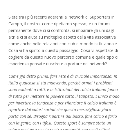
Siete tra i più recenti aderenti al network di Supporters in
Campo, il nostro, come ripetiamo spesso, è un forum
permanente dove ci si confronta, si imparare gli uni dagli
altri e ci si aiuta su molteplici aspetti della vita associativa
come anche nelle relazioni con club e mondo istituzionale.
Cosa vi ha spinto a questo passaggio. Cosa vi aspettate di
cogliere da questo nuovo percorso comune e quale tipo di
esperienza pensate riuscirete a portare nel network?
Come già detto prima, fare rete è di cruciale importanza. In
Italia qualcosa si sta muovendo, perché ormai i problemi
sono evidenti a tutti, e le Istituzioni del calcio italiano fanno
di tutto per mettere la polvere sotto il tappeto. L’unico modo
per invertire la tendenza e per rilanciare il calcio italiano è
ripartire dai valori sociali che questo meraviglioso gioco
porta con sé. Bisogna ripartire dal basso, fare calcio e farlo
con la gente, con i tifosi. Questo sport è sempre stato un
valore aggiunto per la nostra comunità, ma negli ultimi