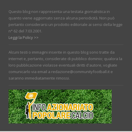
Questo blog non rappresenta una testata giornalistica in
quanto viene aggiornato senza alcuna periodicità. Non può
pertanto considerarsi un prodotto editoriale ai sensi della legge
n° 62 del 7.03.2001.
Leggi la Policy >>
Alcuni testi o immagini inserite in questo blog sono tratte da
internet e, pertanto, considerate di pubblico dominio; qualora la
loro pubblicazione violasse eventuali diritti d'autore, vogliate
comunicarlo via email a redazione@communityfootball.it e
saranno immediatamente rimossi.