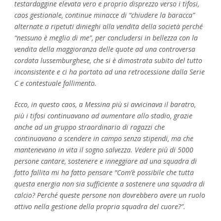
testardaggine elevata vero e proprio disprezzo verso i tifosi,
caos gestionale, continue minacce di “chiudere la baracca”
alternate a ripetuti dinieghi alla vendita della società perché
“nessuno è meglio di me”, per concludersi in bellezza con la
vendita della maggioranza delle quote ad una controversa
cordata lussemburghese, che si è dimostrata subito del tutto
inconsistente e ci ha portato ad una retrocessione dalla Serie
C e contestuale fallimento.
Ecco, in questo caos, a Messina più si avvicinava il baratro,
più i tifosi continuavano ad aumentare allo stadio, grazie
anche ad un gruppo straordinario di ragazzi che
continuavano a scendere in campo senza stipendi, ma che
mantenevano in vita il sogno salvezza. Vedere più di 5000
persone cantare, sostenere e inneggiare ad una squadra di
fatto fallita mi ha fatto pensare “Com’è possibile che tutta
questa energia non sia sufficiente a sostenere una squadra di
calcio? Perché queste persone non dovrebbero avere un ruolo
attivo nella gestione della propria squadra del cuore?”.