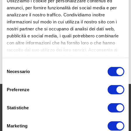
Utilizziamo i cookie per personalizzare contenuti ed
annunci, per fornire funzionalità dei social media e per
analizzare il nostro traffico. Condividiamo inoltre
REDAZIONE CF
16 12 2022
0
informazioni sul modo in cui utilizza il nostro sito con i
Tifosi e partecipazione popolare: i modelli
nostri partner che si occupano di analisi dei dati web,
diffusi in Europa
pubblicità e social media, i quali potrebbero combinarle
La partecipazione attiva dei tifosi nella proprietà e nei
con altre informazioni che ha fornito loro o che hanno
processi di governance dei club ha assunto in Europa forme
raccolto dal suo utilizzo dei loro servizi. Acconsenta ai
e modalità differenti collegate ai diversi contesti culturali,
nostri cookie se continua ad utilizzare il nostro sito web.
legislativi e storici,...
Leggi di più
Selezione
Necessario
del
consenso
Preferenze
CHI SIAMO
Statistiche
Questo blog non rappresenta una testata giornalistica in
quanto viene aggiornato senza alcuna periodicità. Non può
Marketing
pertanto considerarsi un prodotto editoriale ai sensi della legge