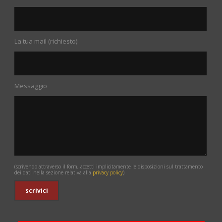
La tua mail (richiesto)
Messaggio
(scrivendo attraverso il form, accetti implicitamente le disposizioni sul trattamento
dei dati nella sezione relativa alla
privacy policy
)