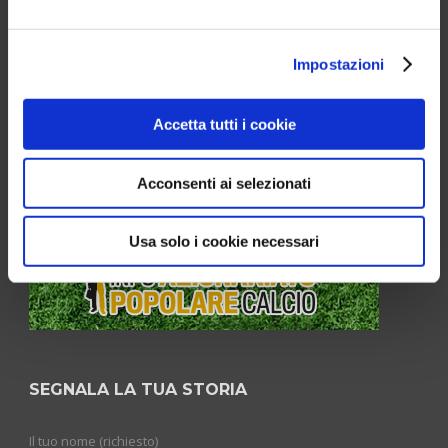
n° 62 del 7.03.2001.
Leggi la Policy >>
Impostazioni
Alcuni testi o immagini inserite in questo blog sono tratte da
internet e, pertanto, considerate di pubblico dominio; qualora la
Accetta tutti i cookie
loro pubblicazione violasse eventuali diritti d'autore, vogliate
comunicarlo via email a redazione@communityfootball.it e
saranno immediatamente rimossi.
Acconsenti ai selezionati
Usa solo i cookie necessari
SEGNALA LA TUA STORIA
Il tuo nome (richiesto)