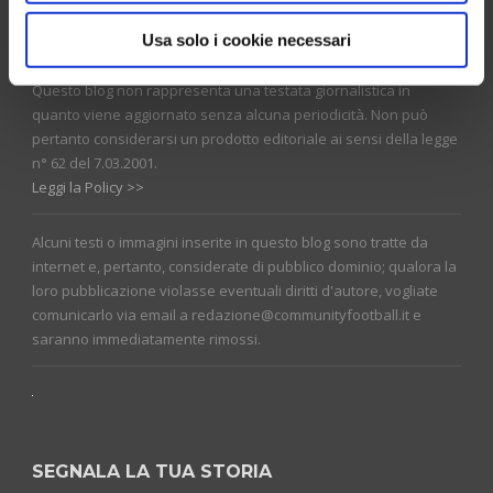
CHI SIAMO
Usa solo i cookie necessari
Questo blog non rappresenta una testata giornalistica in
quanto viene aggiornato senza alcuna periodicità. Non può
pertanto considerarsi un prodotto editoriale ai sensi della legge
n° 62 del 7.03.2001.
Leggi la Policy >>
Alcuni testi o immagini inserite in questo blog sono tratte da
internet e, pertanto, considerate di pubblico dominio; qualora la
loro pubblicazione violasse eventuali diritti d'autore, vogliate
comunicarlo via email a redazione@communityfootball.it e
saranno immediatamente rimossi.
SEGNALA LA TUA STORIA