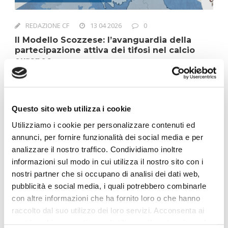
REDAZIONE CF
13 04 2026
0
Il Modello Scozzese: l’avanguardia della
partecipazione attiva dei tifosi nel calcio
europeo
Il calcio scozzese sta vivendo una vera e propria rivoluzione
silenziosa. Lontano dai riflettori della Premier League, la
Scozia è diventata un laboratorio a cielo aperto per la fan
Questo sito web utilizza i cookie
ownership...
Leggi di più
Utilizziamo i cookie per personalizzare contenuti ed
annunci, per fornire funzionalità dei social media e per
analizzare il nostro traffico. Condividiamo inoltre
informazioni sul modo in cui utilizza il nostro sito con i
nostri partner che si occupano di analisi dei dati web,
pubblicità e social media, i quali potrebbero combinarle
con altre informazioni che ha fornito loro o che hanno
raccolto dal suo utilizzo dei loro servizi. Acconsenta ai
nostri cookie se continua ad utilizzare il nostro sito web.