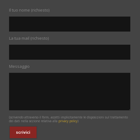
Il tuo nome (richiesto)
La tua mail (richiesto)
Messaggio
(scrivendo attraverso il form, accetti implicitamente le disposizioni sul trattamento
dei dati nella sezione relativa alla
privacy policy
)