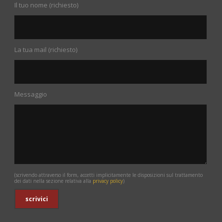
Il tuo nome (richiesto)
La tua mail (richiesto)
Messaggio
(scrivendo attraverso il form, accetti implicitamente le disposizioni sul trattamento
dei dati nella sezione relativa alla
privacy policy
)