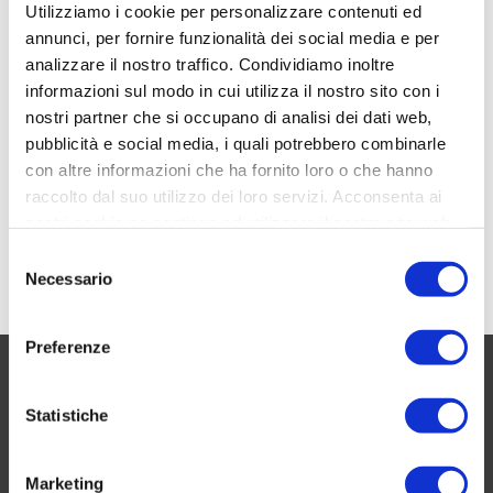
Utilizziamo i cookie per personalizzare contenuti ed
annunci, per fornire funzionalità dei social media e per
REDAZIONE CF
15 06 2026
0
analizzare il nostro traffico. Condividiamo inoltre
Tifosi e partecipazione attiva. Parte la
informazioni sul modo in cui utilizza il nostro sito con i
collaborazione tra Supporters in Campo e
nostri partner che si occupano di analisi dei dati web,
Community Football con Community Soccer
pubblicità e social media, i quali potrebbero combinarle
Report
con altre informazioni che ha fornito loro o che hanno
Il mondo del calcio sta cambiando e la spinta più forte
raccolto dal suo utilizzo dei loro servizi. Acconsenta ai
arriva proprio dai gradini delle tribune, dove i tifosi chiedono
nostri cookie se continua ad utilizzare il nostro sito web.
sempre più di essere protagonisti e non solo spettatori....
Selezione
Leggi di più
Necessario
del
consenso
Preferenze
CHI SIAMO
Statistiche
Questo blog non rappresenta una testata giornalistica in
quanto viene aggiornato senza alcuna periodicità. Non può
Marketing