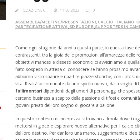
 e
9
REDAZIONE CF
11 05 2023
0
ASSEMBLEA/MEETING/PRESENTAZIONI
,
CALCIO ITALIANO
,
C
PARTECIPAZIONE ATTIVA
,
SD EUROPE
,
SUPPORTERS IN CAMP
Come ogni stagione da anni a questa parte, in questa fase del
contrastanti, tra la gioia delle promozioni all’amarezza delle r
obbiettivi mancati e dissesti economici ci avviciniamo a quella f
fiato sospeso in attesa di conoscere se l’anno prossimo avr
abbiamo visto sparire e ripartire piazze storiche, con i tifosi 
vita. Realtà accomunate da uno spirito nuovo, dalla voglia di
fallimentari
dipendenti dagli umori di personaggi che spesso
cercano business a scapito della passione di tifosi e comunità 
giovani privati del loro sogno di giocare a pallone.
6
In questo contesto di incertezza si trovano a Imola dove i ragaz
mettersi in gioco e esplorare nuove alternative per il calcio ci
del loro destino. Per dar loro una mano, suggerimenti e idee
:’