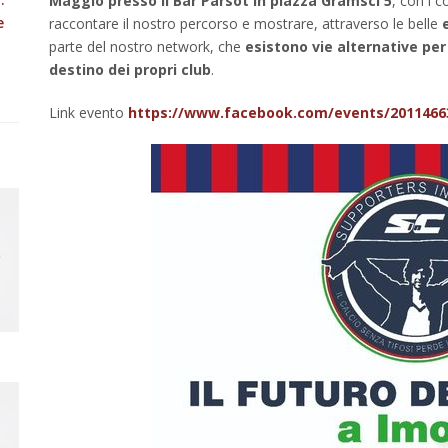
Maggio presso il Bar Parsòt in piazza Gramsci 5
, con i c
e
raccontare il nostro percorso e mostrare, attraverso le belle
parte del nostro network, che
esistono vie alternative per
destino dei propri club
.
Link evento
https://www.facebook.com/events/2011466