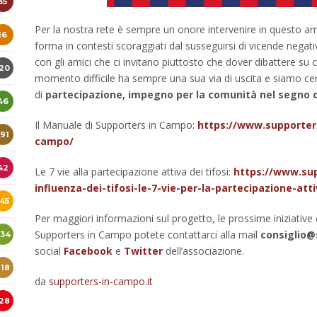
35
Per la nostra rete è sempre un onore intervenire in questo am
16
forma in contesti scoraggiati dal susseguirsi di vicende nega
con gli amici che ci invitano piuttosto che dover dibattere su
120
momento difficile ha sempre una sua via di uscita e siamo ce
di
partecipazione, impegno per la comunità nel segno de
46
Il Manuale di Supporters in Campo:
https://www.supporters
191
campo/
42
Le 7 vie alla partecipazione attiva dei tifosi:
https://www.sup
influenza-dei-tifosi-le-7-vie-per-la-partecipazione-att
145
Per maggiori informazioni sul progetto, le prossime iniziative 
Supporters in Campo potete contattarci alla mail
consiglio@
234
social
Facebook
e
Twitter
dell’associazione.
218
da
supporters-in-campo.it
128