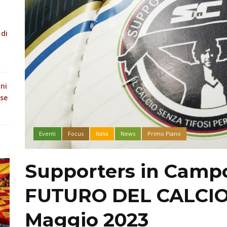
 di
oni
ese
Eventi
Focus
Italia
News
Primo Piano
Supporters in Campo 
FUTURO DEL CALCIO 
Maggio 2023