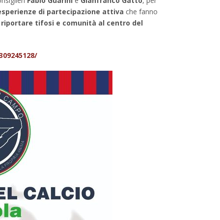
onsiglieri
Fabio Guarini
e
Gianfranco Gatto
, per
esperienze di partecipazione attiva
che fanno
 riportare tifosi e comunità al centro del
309245128/