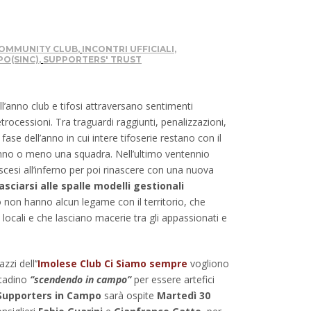
OMMUNITY CLUB
,
INCONTRI UFFICIALI
,
O(SINC)
,
SUPPORTERS' TRUST
l’anno club e tifosi attraversano sentimenti
etrocessioni. Tra traguardi raggiunti, penalizzazioni,
ase dell’anno in cui intere tifoserie restano con il
anno o meno una squadra. Nell’ultimo ventennio
discesi all’inferno per poi rinascere con una nuova
lasciarsi alle spalle modelli gestionali
 non hanno alcun legame con il territorio, che
locali e che lasciano macerie tra gli appassionati e
zi dell’’
Imolese Club Ci Siamo sempre
vogliono
ttadino
‘’scendendo in campo’’
per essere artefici
Supporters in Campo
sarà ospite
Martedì 30