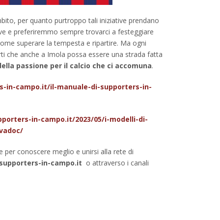
bito, per quanto purtroppo tali iniziative prendano
tive e preferiremmo sempre trovarci a festeggiare
 come superare la tempesta e ripartire. Ma ogni
rti che anche a Imola possa essere una strada fatta
lla passione per il calcio che ci accomuna
.
-in-campo.it/il-manuale-di-supporters-in-
porters-in-campo.it/2023/05/i-modelli-di-
ivadoc/
e per conoscere meglio e unirsi alla rete di
supporters-in-campo.it
o attraverso i canali