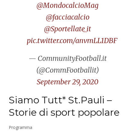
@MondocalcioMag
@facciacalcio
@Sportellate_it
pic.twitter.com/anvmLL1DBF
— CommunityFootball.it
(@CommFootballit)
September 29, 2020
Siamo Tutt* St.Pauli –
Storie di sport popolare
Programma