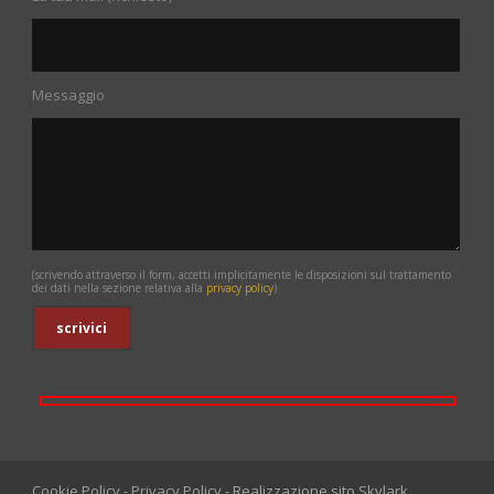
Messaggio
(scrivendo attraverso il form, accetti implicitamente le disposizioni sul trattamento
dei dati nella sezione relativa alla
privacy policy
)
Cookie Policy
-
Privacy Policy
- Realizzazione sito
Skylark