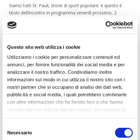
Siamo tutti St. Pauli, storie di sport popolare: è questo il
titolo dell’incontro in programma venerdì prossimo, 2
ottobre 2020 a partire dalle ore 18, a Roma.
Il luogo dell’incontro è la sala Angelo Mai, in via Terme di
Caracalla 55 e la serata è supportata e presenziata anche
Questo sito web utilizza i cookie
dalle nostre Brigate Garibaldi St Pauli, occasionalmente in
trasferta nell’Urbe.
Utilizziamo i cookie per personalizzare contenuti ed
annunci, per fornire funzionalità dei social media e per
Ingresso ore 18.00
analizzare il nostro traffico. Condividiamo inoltre
informazioni sul modo in cui utilizza il nostro sito con i
18.30 Proiezione partita St.Pauli – Sv Sandhausen
nostri partner che si occupano di analisi dei dati web,
pubblicità e social media, i quali potrebbero combinarle
20,30 Massimo Finizio, Direttore di Tuttostpauli ed ex
con altre informazioni che ha fornito loro o che hanno
dirigente italiano del Sankt Pauli, e Luca Bolli, vice direttore
Tuttostpauli e consigliere Brigate Garibaldi FC St. Pauli, ci
raccolto dal suo utilizzo dei loro servizi. Acconsenta ai
introdurranno al dibattito insieme ad altri ospiti,
nostri cookie se continua ad utilizzare il nostro sito web.
raccontandoci l’esperienza associativa St.Pauli.
Selezione
Necessario
del
22,00 Live Pasco Pezzillo leader dei #Joycut –