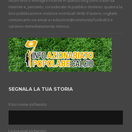
Alcuni testi o immagini inserite in questo blog sono tratte da
internet e, pertanto, considerate di pubblico dominio; qualora la
loro pubblicazione violasse eventuali diritti d'autore, vogliate
comunicarlo via email a redazione@communityfootball.it e
saranno immediatamente rimossi.
SEGNALA LA TUA STORIA
Il tuo nome (richiesto)
La tua mail (richiesto)