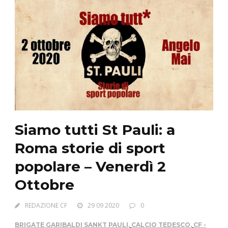
Siamo tutti St Pauli: a
Roma storie di sport
popolare – Venerdì 2
Ottobre
REDAZIONE CF
29 09 2020
0
BRIGATE GARIBALDI SANKT PAULI
,
CALCIO TEDESCO
,
CF -