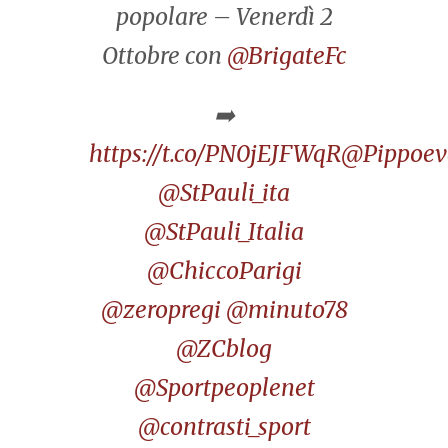
popolare – Venerdì 2
Ottobre con
@BrigateFc
➡️
https://t.co/PN0jEJFWqR
@Pippoev
@StPauli_ita
@StPauli_Italia
@ChiccoParigi
@zeropregi
@minuto78
@ZCblog
@Sportpeoplenet
@contrasti_sport