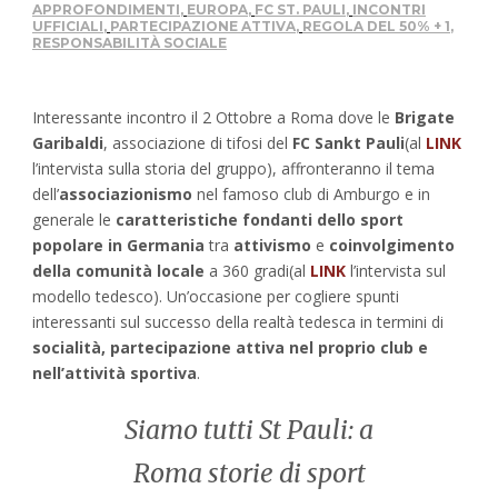
APPROFONDIMENTI
,
EUROPA
,
FC ST. PAULI
,
INCONTRI
UFFICIALI
,
PARTECIPAZIONE ATTIVA
,
REGOLA DEL 50% + 1
,
RESPONSABILITÀ SOCIALE
Interessante incontro il 2 Ottobre a Roma dove le
Brigate
Garibaldi
, associazione di tifosi del
FC Sankt Pauli
(al
LINK
l’intervista sulla storia del gruppo), affronteranno il tema
dell’
associazionismo
nel famoso club di Amburgo e in
generale le
caratteristiche fondanti dello sport
popolare in Germania
tra
attivismo
e
coinvolgimento
della comunità locale
a 360 gradi(al
LINK
l’intervista sul
modello tedesco). Un’occasione per cogliere spunti
interessanti sul successo della realtà tedesca in termini di
socialità, partecipazione attiva nel proprio club e
nell’attività sportiva
.
Siamo tutti St Pauli: a
Roma storie di sport