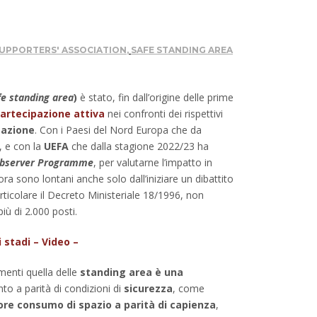
UPPORTERS' ASSOCIATION
,
SAFE STANDING AREA
fe standing area
)
è stato, fin dall’origine delle prime
artecipazione attiva
nei confronti dei rispettivi
zzazione
. Con i Paesi del Nord Europa che da
, e con la
UEFA
che dalla stagione 2022/23 ha
 Observer Programme
, per valutarne l’impatto in
ncora sono lontani anche solo dall’iniziare un dibattito
articolare il Decreto Ministeriale 18/1996, non
più di 2.000 posti.
 stadi – Video –
menti quella delle
standing area è una
to a parità di condizioni di
sicurezza
, come
re consumo di spazio a parità di capienza
,