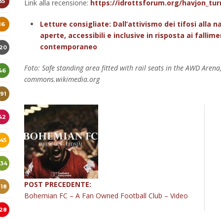
35
Link alla recensione:
https://idrottsforum.org/havjon_tur
Letture consigliate: Dall’attivismo dei tifosi alla
16
aperte, accessibili e inclusive in risposta ai fallim
contemporaneo
120
Foto: Safe standing area fitted with rail seats in the AWD Are
46
commons.wikimedia.org
191
42
145
234
POST PRECEDENTE:
218
Bohemian FC – A Fan Owned Football Club – Video
128