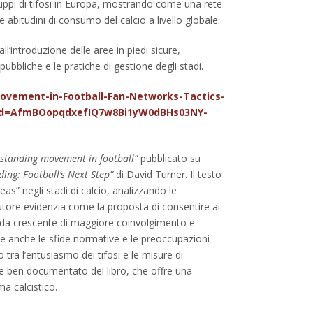
gruppi di tifosi in Europa, mostrando come una rete
e abitudini di consumo del calcio a livello globale.​
all’introduzione delle aree in piedi sicure,
bbliche e le pratiche di gestione degli stadi.
ovement-in-Football-Fan-Networks-Tactics-
ltid=AfmBOopqdxefIQ7w8Bi1yW0dBHs03NY-
e standing movement in football”
pubblicato su
ding: Football’s Next Step”
di David Turner. Il testo
as” negli stadi di calcio, analizzando le
 L’autore evidenzia come la proposta di consentire ai
manda crescente di maggiore coinvolgimento e
e anche le sfide normative e le preoccupazioni
o tra l’entusiasmo dei tifosi e le misure di
e ben documentato del libro, che offre una
a calcistico.