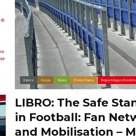
 di
oni
ese
Estero
Focus
News
Primo Piano
Report/Approfondim
LIBRO: The Safe St
in Football: Fan Netw
and Mobilisation – M