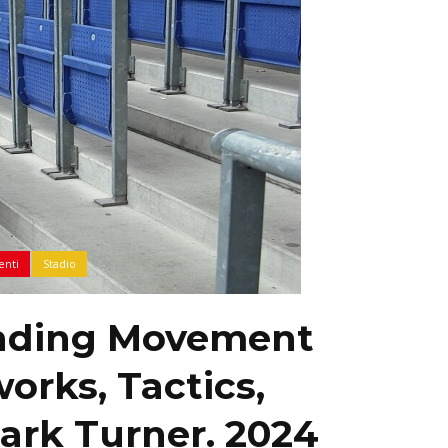
enti
Stadio
anding Movement
orks, Tactics,
ark Turner. 2024