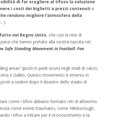
sibilità di far scegliere al tifoso la soluzione
ere i costi dei biglietti a prezzi contenuti
e
 che rendono migliore l’atmosfera della
o…).
fatto nel Regno Unito
, che con la rete di
 passi che hanno portato alla nostra nascita nel
he Safe Standing Movement in Football: Fan
ng areas” (posti in piedi sicuri) negli stadi di calcio,
hilterra e Galles. Questo movimento è emerso in
 posti a sedere dopo il disastro dello stadio di
are come i tifosi abbiano formato reti di attivismo
evidenzia come eventi traumatici, come Hillsborough,
do i tifosi a lottare per il riconoscimento e la