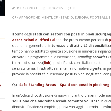
 e
9
REDAZIONE CF
30 04 2025
0
CF - APPROFONDIMENTI
,
CF - STADIO
,
EUROPA
,
FOOTBALL S
Il tema degli
stadi con settori con posti in piedi sicuri(
sa
associazioni di tifosi
italiane
che promuovono percorsi di
p
club, un argomento di
interesse e di attività di sensibili
tempo hanno adottato questa soluzione in numerosi impianti
attivato un programma di osservazione,
Standing Facilities
termini di sicurezza(
link
), pochi Paesi, con l’Italia in testa, a
serio sul tema. Infatti attualmente, la normativa vigente, in p
prevede la possibilità di riservare posti in piedi negli stadi con 
Qui:
Safe Standing Areas – Spalti con posti in piedi negli
6
In un’ottica di costruzione di nuovi impianti o di riammoderna
soluzione che andrebbe assolutamente valutata
in quan
dimostra l’evidenza empirica, porta vantaggi in termini di
mino
:’