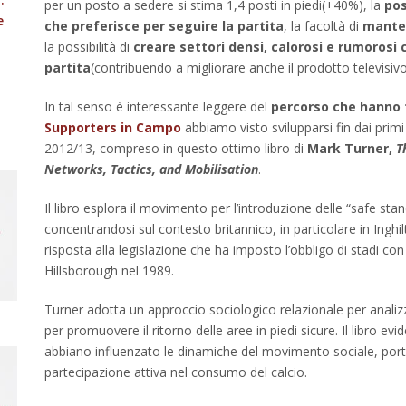
per un posto a sedere si stima 1,4 posti in piedi(+40%), la
pos
e
che preferisce per seguire la partita
, la facoltà di
manten
la possibilità di
creare settori densi, calorosi e rumorosi
partita
(contribuendo a migliorare anche il prodotto televisiv
In tal senso è interessante leggere del
percorso che hanno 
Supporters in Campo
abbiamo visto svilupparsi fin dai primi
2012/13, compreso in questo ottimo libro di
Mark Turner,
T
Networks, Tactics, and Mobilisation
.
Il libro esplora il movimento per l’introduzione delle “safe standi
concentrandosi sul contesto britannico, in particolare in Ing
risposta alla legislazione che ha imposto l’obbligo di stadi con
Hillsborough nel 1989.​
Turner adotta un approccio sociologico relazionale per analizz
per promuovere il ritorno delle aree in piedi sicure. Il libro 
abbiano influenzato le dinamiche del movimento sociale, portan
partecipazione attiva nel consumo del calcio.​