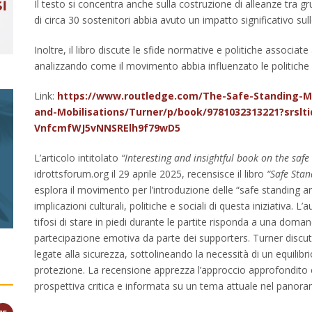
Il testo si concentra anche sulla costruzione di alleanze tra 
di circa 30 sostenitori abbia avuto un impatto significativo sull
Inoltre, il libro discute le sfide normative e politiche associate 
analizzando come il movimento abbia influenzato le politiche pu
Link:
https://www.routledge.com/The-Safe-Standing-M
and-Mobilisations/Turner/p/book/9781032313221?srs
VnfcmfWJ5vNNSRElh9f79wD5
L’articolo intitolato
“Interesting and insightful book on the saf
idrottsforum.org il 29 aprile 2025, recensisce il libro
“Safe Stan
esplora il movimento per l’introduzione delle “safe standing are
implicazioni culturali, politiche e sociali di questa iniziativa.
tifosi di stare in piedi durante le partite risponda a una do
partecipazione emotiva da parte dei supporters. Turner discut
legate alla sicurezza, sottolineando la necessità di un equilibri
protezione. La recensione apprezza l’approccio approfondito 
prospettiva critica e informata su un tema attuale nel panoram