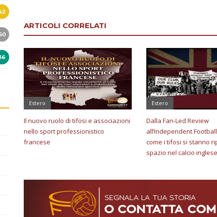
42
ARTICOLI CORRELATI
60
36
Estero
Estero
Il nuovo ruolo di tifosi e associazioni
Dalla Fan-Led Review
nello sport professionistico
all’Independent Football
francese
come i tifosi si stanno 
spazio nel calcio ingles