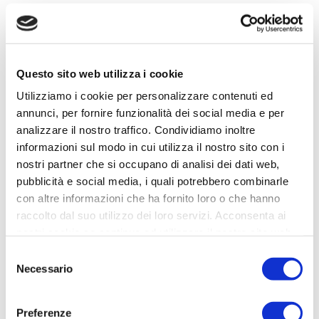
Questo sito web utilizza i cookie
Utilizziamo i cookie per personalizzare contenuti ed
annunci, per fornire funzionalità dei social media e per
analizzare il nostro traffico. Condividiamo inoltre
informazioni sul modo in cui utilizza il nostro sito con i
nostri partner che si occupano di analisi dei dati web,
pubblicità e social media, i quali potrebbero combinarle
con altre informazioni che ha fornito loro o che hanno
raccolto dal suo utilizzo dei loro servizi. Acconsenta ai
nostri cookie se continua ad utilizzare il nostro sito web.
Selezione
‘L’Unionista APS'(Venezia)
Necessario
del
entra nella rete di Supporters
consenso
in Campo
Preferenze