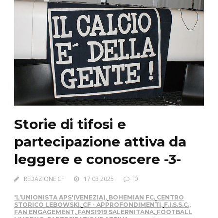
Storie di tifosi e
partecipazione attiva da
leggere e conoscere -3-
REDAZIONE CF
17 03 2025
0
'L’UNIONISTA APS'(VENEZIA)
,
BOHEMIAN FC
,
CENTRO
STORICO LEBOWSKI
,
CF - APPROFONDIMENTI
,
F.I.S.S.C.
,
FAN ENGAGEMENT
,
FANS1919 SALERNITANA
,
FOOTBALL