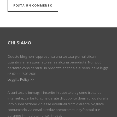
CHI SIAMO
Questo blog non rappresenta una testata giornalistica in
quanto viene aggiornato senza alcuna periodicità. Non può
pertanto considerarsi un prodotto editoriale ai sensi della legge
n° 62 del 7.03.2001.
Leggi la Policy >>
Alcuni testi o immagini inserite in questo blog sono tratte da
internet e, pertanto, considerate di pubblico dominio; qualora la
loro pubblicazione violasse eventuali diritti d'autore, vogliate
comunicarlo via email a redazione@communityfootball.it e
saranno immediatamente rimossi.