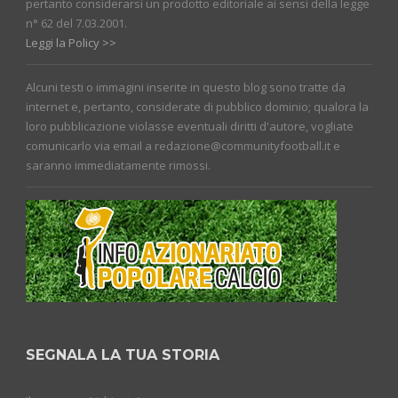
pertanto considerarsi un prodotto editoriale ai sensi della legge
n° 62 del 7.03.2001.
Leggi la Policy >>
Alcuni testi o immagini inserite in questo blog sono tratte da
internet e, pertanto, considerate di pubblico dominio; qualora la
loro pubblicazione violasse eventuali diritti d'autore, vogliate
comunicarlo via email a redazione@communityfootball.it e
saranno immediatamente rimossi.
SEGNALA LA TUA STORIA