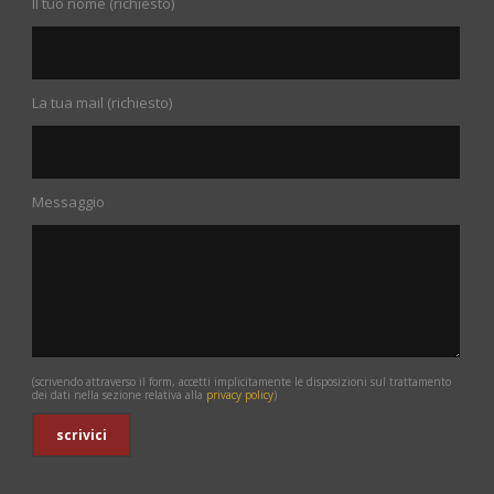
Il tuo nome (richiesto)
La tua mail (richiesto)
Messaggio
(scrivendo attraverso il form, accetti implicitamente le disposizioni sul trattamento
dei dati nella sezione relativa alla
privacy policy
)