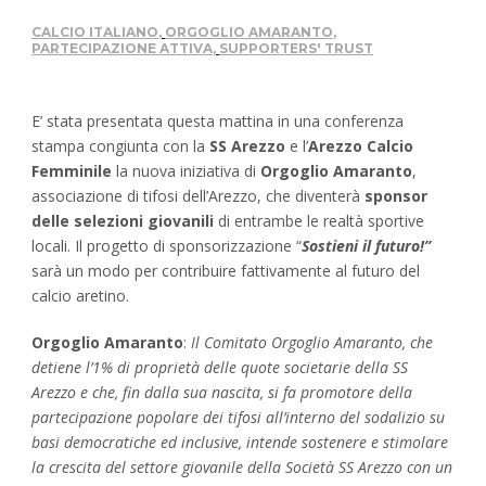
CALCIO ITALIANO
,
ORGOGLIO AMARANTO
,
PARTECIPAZIONE ATTIVA
,
SUPPORTERS' TRUST
E’ stata presentata questa mattina in una conferenza
stampa congiunta con la
SS Arezzo
e l’
Arezzo Calcio
Femminile
la nuova iniziativa di
Orgoglio Amaranto
,
associazione di tifosi dell’Arezzo, che diventerà
sponsor
delle selezioni giovanili
di entrambe le realtà sportive
locali. Il progetto di sponsorizzazione “
Sostieni il futuro!”
sarà un modo per contribuire fattivamente al futuro del
calcio aretino.
Orgoglio Amaranto
:
Il Comitato Orgoglio Amaranto, che
detiene l’1% di proprietà delle quote societarie della SS
Arezzo e che, fin dalla sua nascita, si fa promotore della
partecipazione popolare dei tifosi all’interno del sodalizio su
basi democratiche ed inclusive, intende sostenere e stimolare
la crescita del settore giovanile della Società SS Arezzo con un