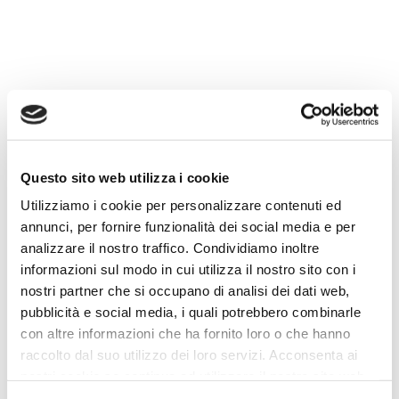
Questo sito web utilizza i cookie
La conferenza nella sala stampa dello stadio “Città di
Utilizziamo i cookie per personalizzare contenuti ed
Arezzo” con il presidente di OA,
Daniele Farsetti
, alla
annunci, per fornire funzionalità dei social media e per
presenza dei dirigenti delle due squadre:
analizzare il nostro traffico. Condividiamo inoltre
informazioni sul modo in cui utilizza il nostro sito con i
nostri partner che si occupano di analisi dei dati web,
pubblicità e social media, i quali potrebbero combinarle
con altre informazioni che ha fornito loro o che hanno
raccolto dal suo utilizzo dei loro servizi. Acconsenta ai
nostri cookie se continua ad utilizzare il nostro sito web.