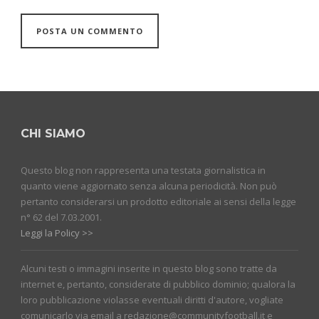
CHI SIAMO
Questo blog non rappresenta una testata giornalistica in
quanto viene aggiornato senza alcuna periodicità. Non può
pertanto considerarsi un prodotto editoriale ai sensi della legge
n° 62 del 7.03.2001.
Leggi la Policy >>
Alcuni testi o immagini inserite in questo blog sono tratte da
internet e, pertanto, considerate di pubblico dominio; qualora la
loro pubblicazione violasse eventuali diritti d'autore, vogliate
comunicarlo via email a redazione@communityfootball.it e