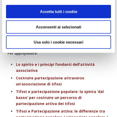
spreco alimentare in occasione del match-day, prendendo
spunto da iniziative analoghe realizzate in Inghilterra; ii.)
Accetta tutti i cookie
possibili azioni per trasformare gli impianti di gioco come
fulcro di una CER; iii.) iniziative per ridurre l’impatto
ambientale causato dagli spostamenti dei tesserati in
Acconsenti ai selezionati
occasione delle partite.
Usa solo i cookie necessari
Per approfondire:
Lo spirito e i principi fondanti dell’attività
associativa
Costruire partecipazione attraverso
un’associazione di tifosi
Tifosi e partecipazione popolare: la spinta ‘dal
basso’ per costruire un percorso di
partecipazione attiva dei tifosi
Tifosi e Partecipazione attiva: le differenze tra