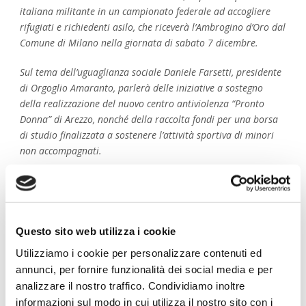
italiana militante in un campionato federale ad accogliere
rifugiati e richiedenti asilo, che riceverà l’Ambrogino d’Oro dal
Comune di Milano nella giornata di sabato 7 dicembre.
Sul tema dell’uguaglianza sociale Daniele Farsetti, presidente
di Orgoglio Amaranto, parlerà delle iniziative a sostegno
della realizzazione del nuovo centro antiviolenza “Pronto
Donna” di Arezzo, nonché della raccolta fondi per una borsa
di studio finalizzata a sostenere l’attività sportiva di minori
non accompagnati.
In “Calcio per tutti”, Simone Bernini, portavoce di
Millenovecentoquattro (Siena), racconterà delle iniziative che
l’associazione realizza a sostegno della Aps Le Bollicine, che si
occupa di attività sportiva per persone con disabilità. Un
Questo sito web utilizza i cookie
legame nato sin dalla costituzione dell’esperienza senese, tra
Utilizziamo i cookie per personalizzare contenuti ed
le più recenti del network di SinC.
annunci, per fornire funzionalità dei social media e per
analizzare il nostro traffico. Condividiamo inoltre
Per “Tutela e crescita dei giovani”, sarà Umberto Carboni
informazioni sul modo in cui utilizza il nostro sito con i
della Fondazione SEF Torres 1903 a illustrare il progetto