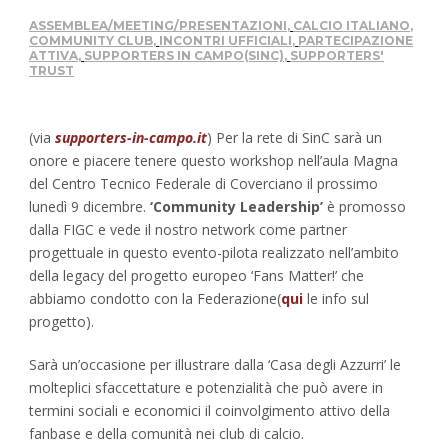
ASSEMBLEA/MEETING/PRESENTAZIONI
,
CALCIO ITALIANO
,
COMMUNITY CLUB
,
INCONTRI UFFICIALI
,
PARTECIPAZIONE
ATTIVA
,
SUPPORTERS IN CAMPO(SINC)
,
SUPPORTERS'
TRUST
(via
supporters-in-campo.it
) Per la rete di SinC sarà un
onore e piacere tenere questo workshop nell’aula Magna
del Centro Tecnico Federale di Coverciano il prossimo
lunedì 9 dicembre.
‘Community Leadership’
è promosso
dalla FIGC e vede il nostro network come partner
progettuale in questo evento-pilota realizzato nell’ambito
della legacy del progetto europeo ‘Fans Matter!’ che
abbiamo condotto con la Federazione(
qui
le info sul
progetto).
Sarà un’occasione per illustrare dalla ‘Casa degli Azzurri’ le
molteplici sfaccettature e potenzialità che può avere in
termini sociali e economici il coinvolgimento attivo della
fanbase e della comunità nei club di calcio.