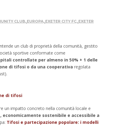
UNITY CLUB
,
EUROPA
,
EXETER CITY FC
,
EXETER
intende un club di proprietà della comunità, gestito
i società sportive conformate come
apitali controllate per almeno in 50% + 1 delle
one di tifosi o da una cooperativa
regolata
st).
e di tifosi
reare un impatto concreto nella comunità locale e
a, economicamente sostenibile e accessibile a
opa:
Tifosi e partecipazione popolare: i modelli