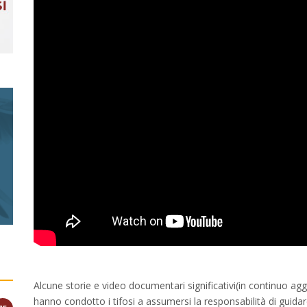
Alcune storie e video documentari significativi(in continuo ag
hanno condotto i tifosi a assumersi la responsabilità di guidar