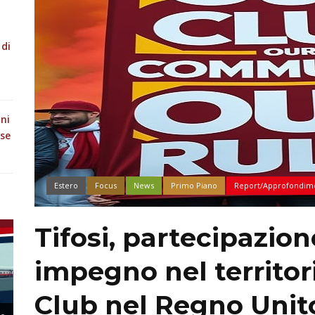
 di
oni
ese
Estero
Focus
News
Primo Piano
Report/Approfondim
Tifosi, partecipazion
impegno nel territor
Club nel Regno Unito