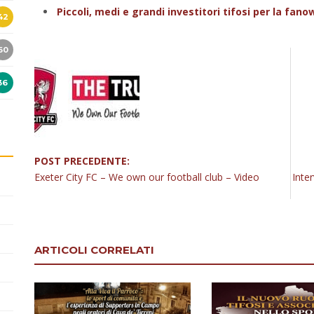
Piccoli, medi e grandi investitori tifosi per la fano
42
60
36
POST PRECEDENTE:
Exeter City FC – We own our football club – Video
Inte
ARTICOLI CORRELATI