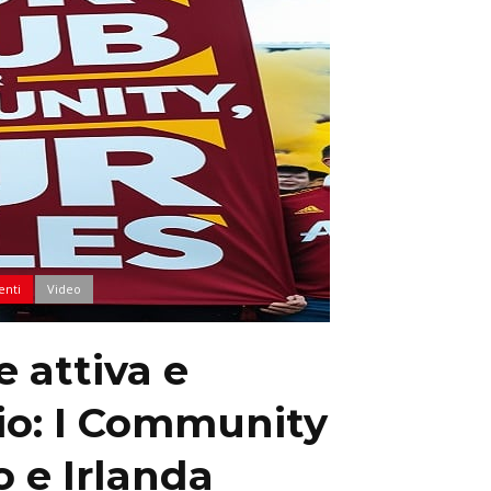
enti
Video
e attiva e
io: I Community
 e Irlanda