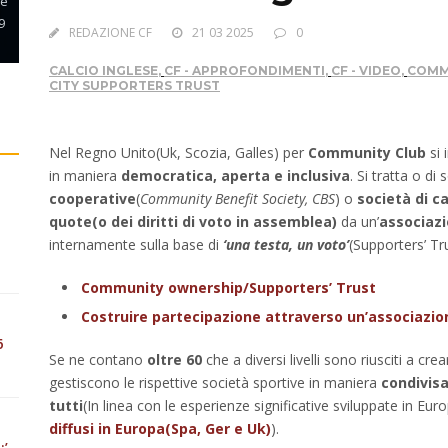
 e
9
REDAZIONE CF
21 03 2025
0
CALCIO INGLESE
,
CF - APPROFONDIMENTI
,
CF - VIDEO
,
COMM
CITY SUPPORTERS TRUST
Nel Regno Unito(Uk, Scozia, Galles) per
Community Club
si 
in maniera
democratica, aperta e inclusiva
. Si tratta o d
cooperative
(
Community Benefit Society, CBS
) o
società di c
quote(o dei diritti di voto in assemblea)
da un’
associazi
internamente sulla base di
‘una testa, un voto’
(Supporters’ Tru
Community ownership/Supporters’ Trust
Costruire partecipazione attraverso un’associazion
6
Se ne contano
oltre 60
che a diversi livelli sono riusciti a c
gestiscono le rispettive società sportive in maniera
condivis
tutti
(In linea con le esperienze significative sviluppate in Eur
diffusi in Europa(Spa, Ger e Uk)
).
:’