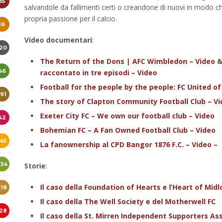
35
salvandole da fallimenti certi o creandone di nuovi in modo ch
propria passione per il calcio.
16
Video documentari
:
120
The Return of the Dons | AFC Wimbledon – Video
46
raccontato in tre episodi – Video
Football for the people by the people: FC United o
191
The story of Clapton Community Football Club – V
Exeter City FC – We own our football club – Video
42
Bohemian FC – A Fan Owned Football Club – Video
145
La fanownership al CPD Bangor 1876 F.C. – Video –
234
Storie
:
Il caso della Foundation of Hearts e l’Heart of Midl
218
Il caso della The Well Society e del Motherwell FC
128
Il caso della St. Mirren Independent Supporters Ass