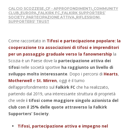
CALCIO SCOZZESE
,
CF - APPROFONDIMENTI
,
COMMUNITY
CLUB
,
EUROPA
,
FALKIRK FC
,
FALKIRK SUPPORTERS’
SOCIETY
,
PARTECIPAZIONE ATTIVA
,
RIFLESSIONI
,
SUPPORTERS' TRUST
Come raccontato in
Tifosi e partecipazione popolare: la
cooperazione tra associazioni di tifosi e imprenditori
per un passaggio graduale verso la fanownership
la
Scozia è un Paese dove la
partecipazione attiva dei
tifosi
nelle società sportive
ha raggiunto un livello di
sviluppo molto interessante
. Dopo i percorsi di
Hearts
,
Motherwell
e
St. Mirren
, oggi è il turno
dell’approfondimento sul
Falkirk FC
che ha realizzato,
partendo dal 2019, una interessante struttura di proprietà
che vede
i tifosi come maggiore singolo azionista del
club con il 25% delle quote attraverso la Falkirk
Supporters’ Society
.
Tifosi, partecipazione attiva e impegno nel