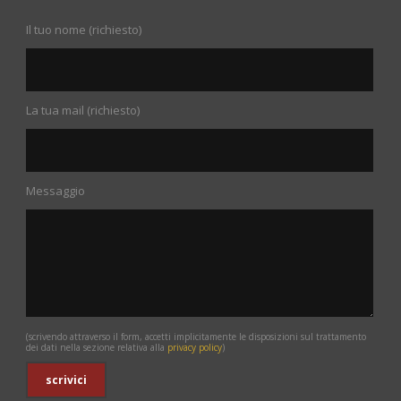
Il tuo nome (richiesto)
La tua mail (richiesto)
Messaggio
(scrivendo attraverso il form, accetti implicitamente le disposizioni sul trattamento
dei dati nella sezione relativa alla
privacy policy
)