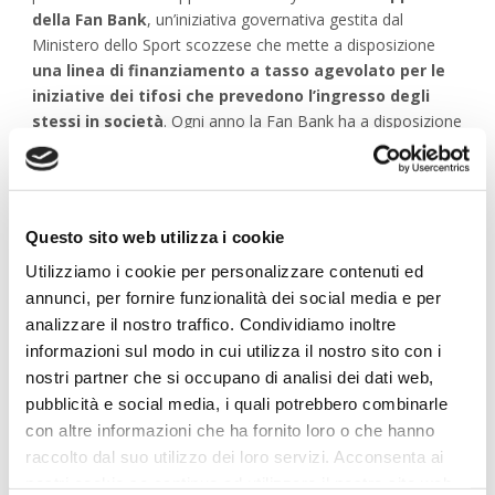
della Fan Bank
, un’iniziativa governativa gestita dal
Ministero dello Sport scozzese che mette a disposizione
una linea di finanziamento a tasso agevolato per le
iniziative dei tifosi che prevedono l’ingresso degli
stessi in società
. Ogni anno la Fan Bank ha a disposizione
500000 sterline
per supportare queste iniziative, previa
analisi approfondita dell’operazione e della sostenibilità della
stessa. Nel caso in questione la Falkirk Supporters’ Society
ha ottenuto un finanziamento di
350.000 sterline
Questo sito web utilizza i cookie
restituibile in 20 anni
.
Utilizziamo i cookie per personalizzare contenuti ed
La
Falkirk Supporters’ Society
(è una
Community Benefit
annunci, per fornire funzionalità dei social media e per
Society, CBS
, equivalente della forma cooperativa italiana,
analizzare il nostro traffico. Condividiamo inoltre
qui dettagli
) conta circa
1100 aderenti
che eleggono
informazioni sul modo in cui utilizza il nostro sito con i
democraticamente i propri rappresentanti e contribuisce
nostri partner che si occupano di analisi dei dati web,
annualmente alla
gestione economica e operativa del
pubblicità e social media, i quali potrebbero combinarle
club
. Inoltre in virtù di patti parasociali
la quota detenuta
con altre informazioni che ha fornito loro o che hanno
dai tifosi non potrà essere diluita in caso di futuri
raccolto dal suo utilizzo dei loro servizi. Acconsenta ai
aumenti di capitale e incorpora speciali poteri di veto
nostri cookie se continua ad utilizzare il nostro sito web.