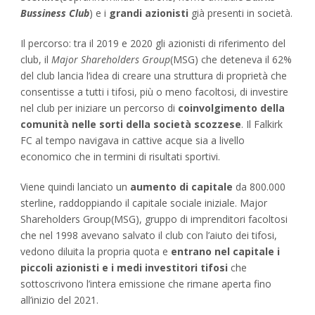
Bussiness Club
) e i
grandi azionisti
già presenti in società.
Il percorso: tra il 2019 e 2020 gli azionisti di riferimento del
club, il
Major Shareholders Group
(MSG) che deteneva il 62%
del club lancia l’idea di creare una struttura di proprietà che
consentisse a tutti i tifosi, più o meno facoltosi, di investire
nel club per iniziare un percorso di
coinvolgimento della
comunità nelle sorti della società scozzese
. Il Falkirk
FC al tempo navigava in cattive acque sia a livello
economico che in termini di risultati sportivi.
Viene quindi lanciato un
aumento di capitale
da 800.000
sterline, raddoppiando il capitale sociale iniziale. Major
Shareholders Group(MSG), gruppo di imprenditori facoltosi
che nel 1998 avevano salvato il club con l’aiuto dei tifosi,
vedono diluita la propria quota e
entrano nel capitale i
piccoli azionisti e i medi investitori tifosi
che
sottoscrivono l’intera emissione che rimane aperta fino
all’inizio del 2021.