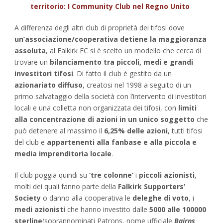
territorio: I Community Club nel Regno Unito
A differenza degli altri club di proprietà dei tifosi dove
un’associazione/cooperativa detiene la maggioranza
assoluta
, al Falkirk FC si è scelto un modello che cerca di
trovare un
bilanciamento tra piccoli, medi e grandi
investitori tifosi
. Di fatto il club è gestito da un
azionariato diffuso
, creatosi nel 1998 a seguito di un
primo salvataggio della società con l’intervento di investitori
locali e una colletta non organizzata dei tifosi, con
limiti
alla concentrazione di azioni in un unico soggetto
che
può detenere al massimo il
6,25% delle azioni
, tutti tifosi
del club e
appartenenti alla fanbase e alla piccola e
media imprenditoria locale
.
Il club poggia quindi su
‘tre colonne’
i
piccoli azionisti
,
molti dei quali fanno parte della
Falkirk Supporters’
Society
o danno alla cooperativa le
deleghe di voto
, i
medi azionisti
che hanno investito dalle
5000 alle 100000
sterline
(soprannominati Patrons, nome ufficiale
Bairns