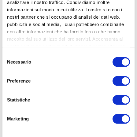
analizzare il nostro traffico. Condividiamo inoltre
informazioni sul modo in cui utilizza il nostro sito con i
I possibili sviluppi di una cooperazione congiunta sono:
nostri partner che si occupano di analisi dei dati web,
pubblicità e social media, i quali potrebbero combinarle
1) Un posto permanente al tavolo con tutte le parti
con altre informazioni che ha fornito loro o che hanno
interessate alla ricerca di un approccio proattivo e
raccolto dal suo utilizzo dei loro servizi. Acconsenta ai
costruttivo.
nostri cookie se continua ad utilizzare il nostro sito web.
2) Partecipazione al processo decisionale degli organi di
Selezione
governo del calcio.
Necessario
del
consenso
3) Sensibilizzare tutti coloro che sono coinvolti nel favorire
le responsabilizzazione e la comunicazione con i tifosi.
Preferenze
4) Diffusione delle buone pratiche a beneficio di tutti i
Statistiche
soggetti coinvolti.
All’articolo:
THE KEY TO PROGRESS: STRUCTURAL
Marketing
RELATIONSHIPS
la prima parte con i risultati conseguiti in
Irlanda, Italia, Olanda, Scozia e Spagna