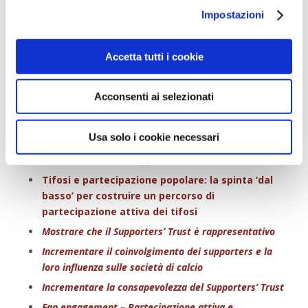
Via
supporters-in-campo.it
Impostazioni
Per approfondire:
Accetta tutti i cookie
Save our football club! Guida per i tifosi per lo
sviluppo di un percorso di partecipazione popolare
Acconsenti ai selezionati
Supporters in Campo: la rete italiana dei Supporters’
Trust e Community Club
Usa solo i cookie necessari
Community ownership/supporters trust
Come costituire un Supporters’ Trust
Tifosi e partecipazione popolare: la spinta ‘dal
basso’ per costruire un percorso di
partecipazione attiva dei tifosi
Mostrare che il Supporters’ Trust è rappresentativo
Incrementare il coinvolgimento dei supporters e la
loro influenza sulle società di calcio
Incrementare la consapevolezza del Supporters’ Trust
Fan engagement – Partecipazione attiva e