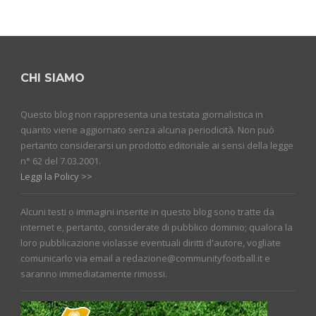
CHI SIAMO
Questo blog non rappresenta una testata giornalistica in
quanto viene aggiornato senza alcuna periodicità. Non può
pertanto considerarsi un prodotto editoriale ai sensi della legge
n° 62 del 7.03.2001.
Leggi la Policy >>
Alcuni testi o immagini inserite in questo blog sono tratte da
internet e, pertanto, considerate di pubblico dominio; qualora la
loro pubblicazione violasse eventuali diritti d'autore, vogliate
comunicarlo via email a redazione@communityfootball.it e
saranno immediatamente rimossi.