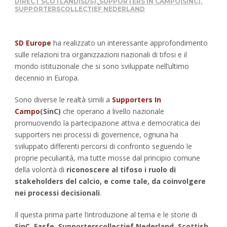
DIRECT SCOTLAND(SDS)
,
SUPPORTERS IN CAMPO(SINC)
,
SUPPORTERSCOLLECTIEF NEDERLAND
SD Europe
ha realizzato un interessante approfondimento
sulle relazioni tra organizzazioni nazionali di tifosi e il
mondo istituzionale che si sono sviluppate nell’ultimo
decennio in Europa.
Sono diverse le realtà simili a
Supporters In
Campo
(SinC)
che operano a livello nazionale
promuovendo la partecipazione attiva e democratica dei
supporters nei processi di governence, ognuna ha
sviluppato differenti percorsi di confronto seguendo le
proprie peculiarità, ma tutte mosse dal principio comune
della volontà di
riconoscere al tifoso i ruolo di
stakeholders del calcio, e come tale, da coinvolgere
nei processi decisionali
.
Il questa prima parte l’introduzione al tema e le storie di
SinC, Fasfe, Supporterscollectief Nederland, Scottish