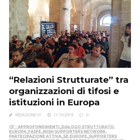
“Relazioni Strutturate” tra
organizzazioni di tifosi e
istituzioni in Europa
REDAZIONE CF
11 10 2019
0
CF - APPROFONDIMENTI
,
DIALOGO STRUTTURATO
,
EUROPA
,
FASFE
,
IRISH SUPPORTERS NETWORK
,
PARTECIPAZIONE ATTIVA
,
SD EUROPE
,
SUPPORTERS