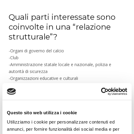
Quali parti interessate sono
coinvolte in una “relazione
strutturale”?
-Organi di governo del calcio
-Club
-Amministrazione statale locale e nazionale, polizia e
autorità di sicurezza
-Organizzazioni educative e culturali
-Organizzazioni sociali, di beneficenza e civili
-Aziende del settore (titolari di diritti TV, sponsor, produttori
di materiale tecnico)
Quali sono alcuni dei possibili
Questo sito web utilizza i cookie
risultati di una “relazione
Utilizziamo i cookie per personalizzare contenuti ed
annunci, per fornire funzionalità dei social media e per
strutturale”?