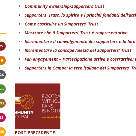
35
Community ownership/supporters trust
Supporters’ Trust, lo spirito e i principi fondanti dell’att
16
Come costituire un Supporters’ Trust
120
Mostrare che il Supporters’ Trust è rappresentativo
Incrementare il coinvolgimento dei supporters e la loro i
46
Incrementare la consapevolezza del Supporters’ Trust
191
Fan engagement – Partecipazione attiva e costruttiva: Fo
Supporters in Campo: la rete italiana dei Supporters’ 
42
145
234
218
128
POST PRECEDENTE: