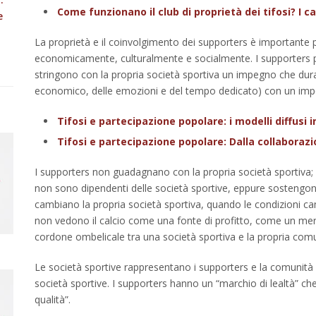
Come funzionano il club di proprietà dei tifosi? I c
e
La proprietà e il coinvolgimento dei supporters è importante pe
economicamente, culturalmente e socialmente. I supporters pi
stringono con la propria società sportiva un impegno che dura t
economico, delle emozioni e del tempo dedicato) con un imp
Tifosi e partecipazione popolare: i modelli diffusi 
Tifosi e partecipazione popolare: Dalla collaborazio
I supporters non guadagnano con la propria società sportiva; e
non sono dipendenti delle società sportive, eppure sostengono 
cambiano la propria società sportiva, quando le condizioni ca
non vedono il calcio come una fonte di profitto, come un merca
cordone ombelicale tra una società sportiva e la propria comun
Le società sportive rappresentano i supporters e la comunità
società sportive. I supporters hanno un “marchio di lealtà” ch
qualità”.