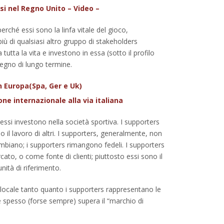
asi nel Regno Unito – Video –
rché essi sono la linfa vitale del gioco,
ù di qualsiasi altro gruppo di stakeholders
utta la vita e investono in essa (sotto il profilo
egno di lungo termine.
in Europa(Spa, Ger e Uk)
ne internazionale alla via italiana
ssi investono nella società sportiva. I supporters
il lavoro di altri. I supporters, generalmente, non
mbiano; i supporters rimangono fedeli. I supporters
to, o come fonte di clienti; piuttosto essi sono il
ità di riferimento.
 locale tanto quanto i supporters rappresentano le
e spesso (forse sempre) supera il “marchio di