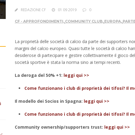
 e
9
REDAZIONE CF
01 09 2019
0
CF - APPROFONDIMENTI
,
COMMUNITY CLUB
,
EUROPA
,
PARTE
La proprietà delle società di calcio da parte dei supporters n
margini del calcio europeo. Quasi tutte le società di calcio h
desiderose di partecipare e gestire collettivamente il gioco del
società sportive è stata la norma sino ai tempi recenti.
La deroga del 50% +1:
leggi qui >>
Come funzionano i club di proprietà dei tifosi? Il 
Il modello dei Socios in Spagna:
leggi qui >>
6
Come funzionano i club di proprietà dei tifosi? Il m
Community ownership/supporters trust:
leggi qui >>
:’