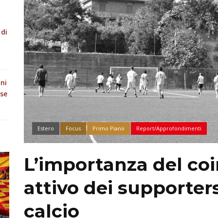
 di
oni
ese
Estero
Focus
Primo Piano
Report/Approfondimenti
L’importanza del co
attivo dei supporters
calcio